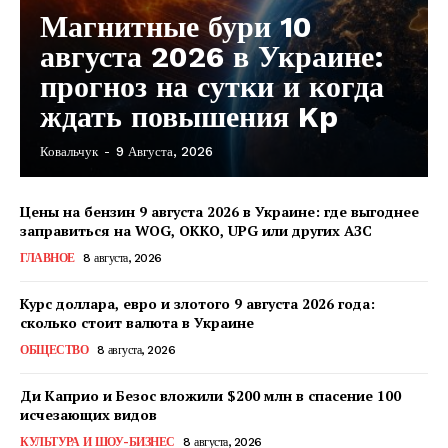
Магнитные бури 10
августа 2026 в Украине:
прогноз на сутки и когда
ждать повышения Kp
Ковальчук
-
9 Августа, 2026
Цены на бензин 9 августа 2026 в Украине: где выгоднее
заправиться на WOG, OKKO, UPG или других АЗС
ГЛАВНОЕ
8 августа, 2026
Курс доллара, евро и злотого 9 августа 2026 года:
сколько стоит валюта в Украине
ОБЩЕСТВО
8 августа, 2026
Ди Каприо и Безос вложили $200 млн в спасение 100
исчезающих видов
КавПолит
КУЛЬТУРА И ШОУ-БИЗНЕС
8 августа, 2026