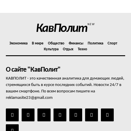
Отказ от ответственности
Подписка
Мой аккаунт
КавПолит
NEW
Реклама
Контакты
Экономика
В мире
Общество
Финансы
Политика
Спорт
Культура
Отдых
Техно
О сайте "КавПолит"
КАВПОЛИТ - это качественная аналитика для думающих людей,
стремящихся быть в курсе последних событий. Новости 24/7 в
вашем смартфоне. По всем вопросам пишите на
reklamasite23@gmail.com