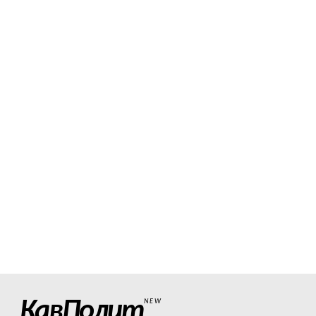
КавПолит
NEW