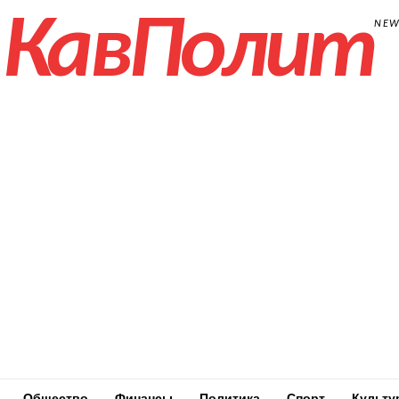
КавПолит
NE
Общество
Финансы
Политика
Спорт
Культу