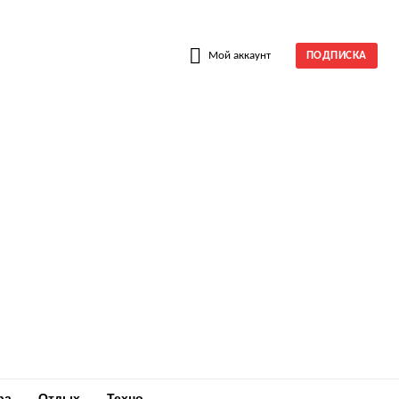
W
Мой аккаунт
ПОДПИСКА
ра
Отдых
Техно