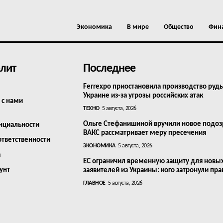
Экономика
В мире
Общество
Фин
лит
Последнее
Ferrexpo приостановила производство руд
Украине из-за угрозы российских атак
 с нами
ТЕХНО
5 августа, 2026
Ольге Стефанишиной вручили новое подоз
нциальности
ВАКС рассматривает меру пресечения
ответственности
ЭКОНОМИКА
5 августа, 2026
а
ЕС ограничил временную защиту для новы
унт
заявителей из Украины: кого затронули пра
ГЛАВНОЕ
5 августа, 2026