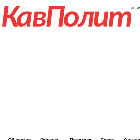
КавПолит
NE
Общество
Финансы
Политика
Спорт
Культу