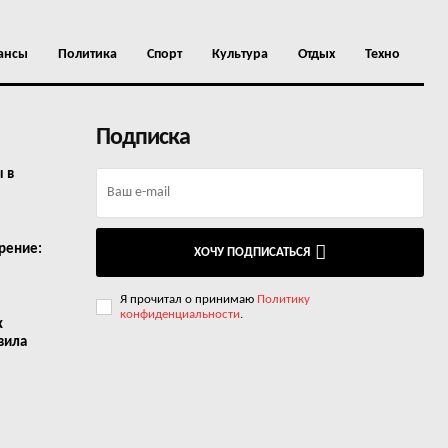
ансы
Политика
Спорт
Культура
Отдых
Техно
Подписка
ы в
рение:
ХОЧУ ПОДПИСАТЬСЯ
Я прочитал о принимаю
Политику
конфиденциальности
.
х
вила