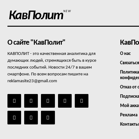
КавПолит
NEW
О сайте "КавПолит"
КавПо
КАВПОЛИТ - это качественная аналитика для
О нас
думающих людей, стремящихся быть в курсе
Связаться
последних событий. Новости 24/7 в вашем
Политика
смартфоне. По всем вопросам пишите на
конфиде
reklamasite23@gmail.com
Отказ от 
Подписк
Мой акка
Реклама
Контакты