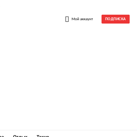
W
Мой аккаунт
ПОДПИСКА
ра
Отдых
Техно