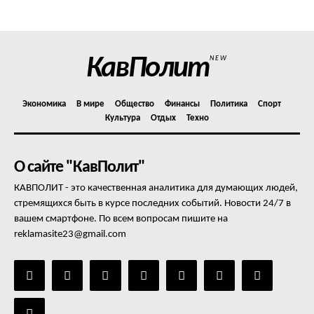
Отказ от ответственности
Подписка
Мой аккаунт
КавПолит
NEW
Реклама
Контакты
Экономика
В мире
Общество
Финансы
Политика
Спорт
Культура
Отдых
Техно
О сайте "КавПолит"
КАВПОЛИТ - это качественная аналитика для думающих людей,
стремящихся быть в курсе последних событий. Новости 24/7 в
вашем смартфоне. По всем вопросам пишите на
reklamasite23@gmail.com