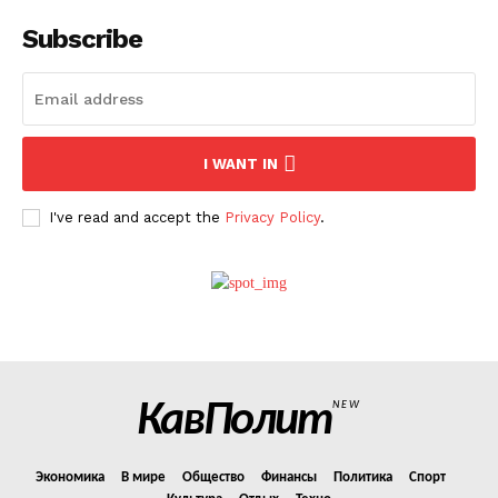
Subscribe
О нас
Связаться с нами
Политика конфиденциальности
I WANT IN
Отказ от ответственности
Подписка
I've read and accept the
Privacy Policy
.
Мой аккаунт
Реклама
Контакты
КавПолит
NEW
Экономика
В мире
Общество
Финансы
Политика
Спорт