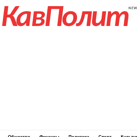
КавПолит
NE
Общество
Финансы
Политика
Спорт
Культу