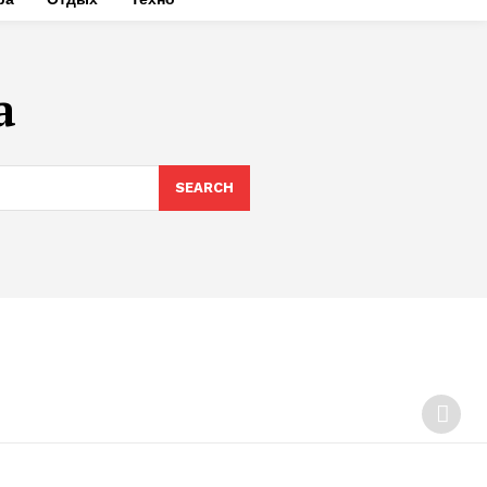
а
SEARCH