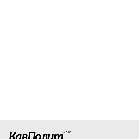
КавПолит
NEW