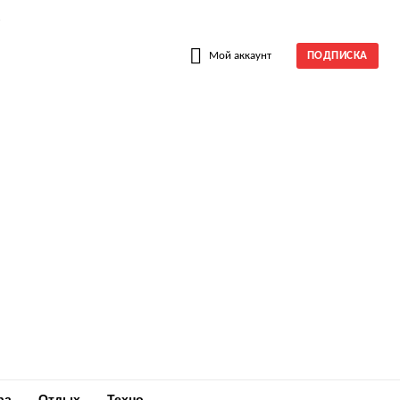
W
Мой аккаунт
ПОДПИСКА
ра
Отдых
Техно