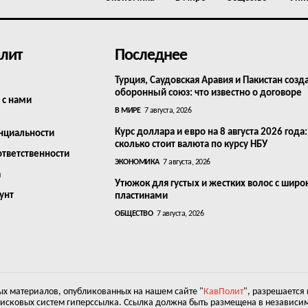
лит
Последнее
Турция, Саудовская Аравия и Пакистан созд
оборонный союз: что известно о договоре
 с нами
В МИРЕ
7 августа, 2026
Курс доллара и евро на 8 августа 2026 года:
нциальности
сколько стоит валюта по курсу НБУ
ответственности
ЭКОНОМИКА
7 августа, 2026
а
Утюжок для густых и жестких волос с шир
унт
пластинами
ОБЩЕСТВО
7 августа, 2026
х материалов, опубликованных на нашем сайте "
КавПолит
", разрешается
оисковых систем гиперссылка. Ссылка должна быть размещена в независим