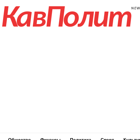
КавПолит
NE
Общество
Финансы
Политика
Спорт
Культу