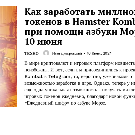
Как заработать миллио
токенов в Hamster Kom
при помощи азбуки Мо
10 июня
Иван Днепровский
-
10 Июня, 2024
ТЕХНО
В мире криптовалют и игровых платформ новшеств
неизбежны. И вот, если вы присоединились к про
Kombat в Telegram, то, вероятно, уже знакомы с
возможностью заработка в игре. Однако, теперь у и
еще одна уникальная возможность - получать милл
лит
игровых токенов ежедневно, благодаря новой функ
«Ежедневный шифр» по азбуке Морзе.
О нас
Связаться с нами
Политика конфиденциальности