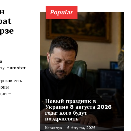
н
Popular
bat
рзе
а
екту Hamster
гроков есть
ионы
ции –
Новый праздник в
Украине 8 августа 2026
года: кого будут
поздравлять
Ковальчук
-
6 Августа, 2026