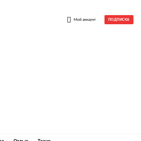
W
Мой аккаунт
ПОДПИСКА
ра
Отдых
Техно