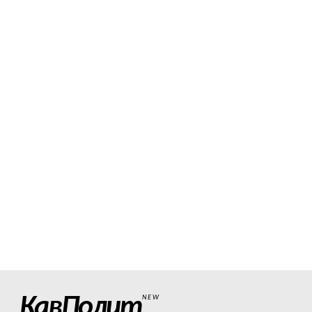
КавПолит
NEW