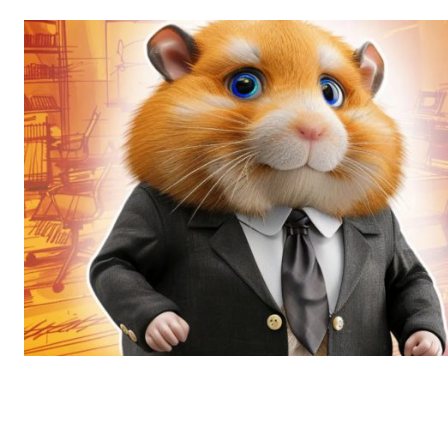
КавПо